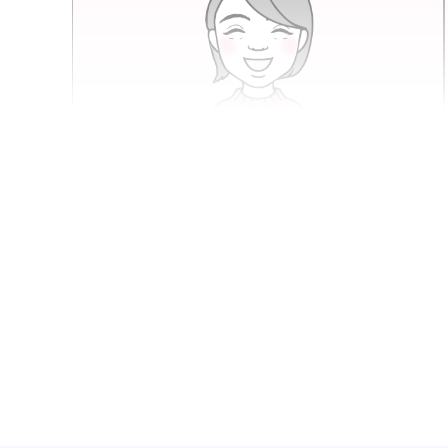
連載
2026.04
【第133回】新・相談コーナー
せんせい教えてください！
記事を読む
大倉 瑞代