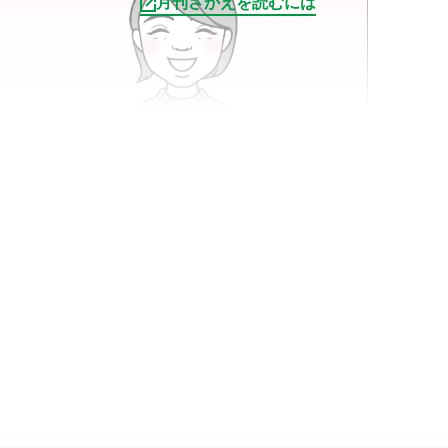
月刊さかえを読むには
連載
2025.08
【第126回】新・相談コーナー
せんせい教えてください！
記事を読む
大倉 瑞代