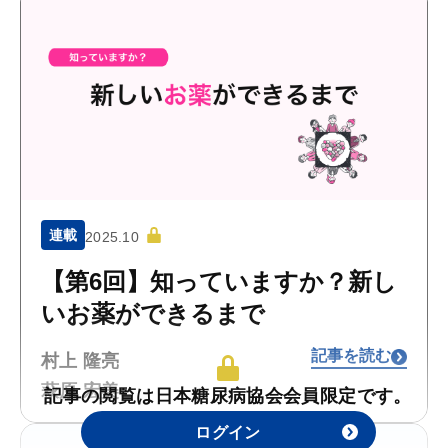
連載
2025.10
【第6回】知っていますか？新し
いお薬ができるまで
記事を読む
村上 隆亮
萩原 宏美
記事の閲覧は日本糖尿病協会会員限定です。
ログイン