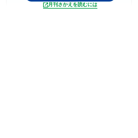
月刊さかえを読むには
連載
2025.05
【第124回】新・相談コーナーせ
んせい教えてください！
記事を読む
村上 隆亮