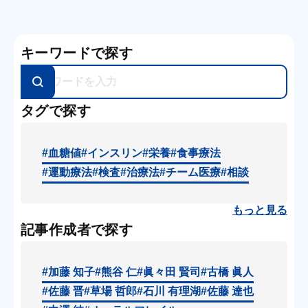
キーワードで探す
タグで探す
#血糖値
#インスリン
#栄養
#食事療法
#運動療法
#検査
#治療法
#チーム医療
#相談
もっと見る
記事作成者で探す
#加藤 知子
#熊谷 仁
#眞々田 賢司
#古橋 眞人
#佐藤 晋
#草場 哲郎
#石川 有理湖
#佐藤 達也