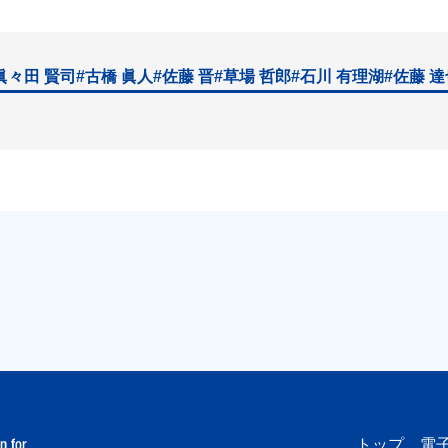
眞々田 賢司
#古橋 眞人
#佐藤 晋
#草場 哲郎
#石川 有理湖
#佐藤 
トップ
電