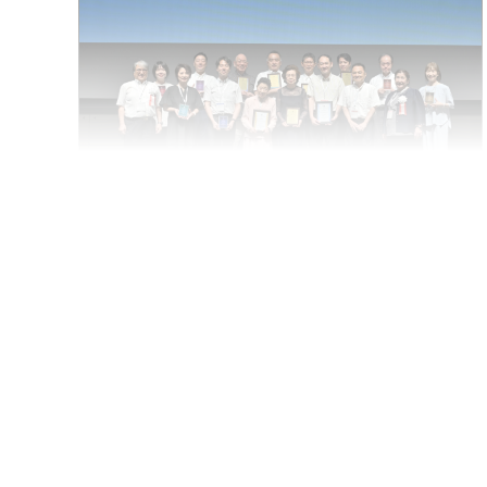
特別企画１
2025.09
2025年度JADEC賞 受賞に寄
せて
記事を読む
伊藤 千賀子
大塚 洋...