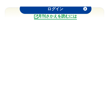
記事の閲覧は日本糖尿病協会会員限定です。
ログイン
月刊さかえを読むには
連載
2025.07
【第59回】日本全国の散歩道
記事を読む
山﨑 望