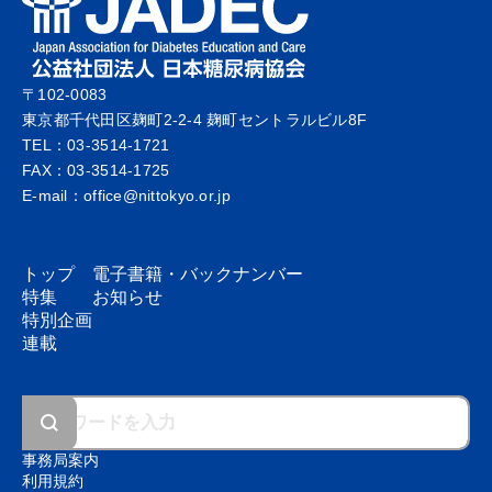
連載
2025.05
〒102-0083
東京都千代田区麹町2-2-4 麹町セントラルビル8F
【第12回】さあ千分率の子ども
TEL：03-3514-1721
たち
FAX：03-3514-1725
E-mail：office@nittokyo.or.jp
記事を読む
椎原 かっぱ
トップ
電子書籍・
バックナンバー
特集
お知らせ
特別企画
連載
事務局案内
利用規約