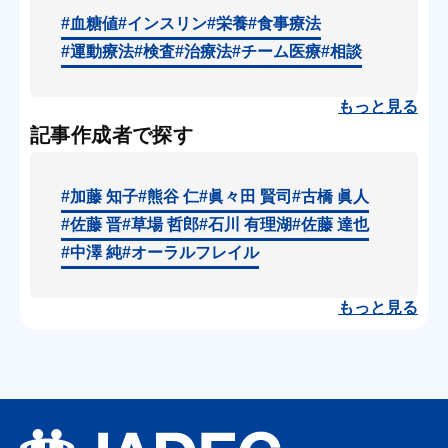
#血糖値
#インスリン
#栄養
#食事療法
#運動療法
#検査
#治療法
#チーム医療
#相談
もっと見る
連載
2025.07
記事作成者で探す
【第13回】さあ千分率の子ども
たち
#加藤 知子
#熊谷 仁
#眞々田 賢司
#古橋 眞人
#佐藤 晋
#草場 哲郎
#石川 有理湖
#佐藤 達也
記事を読む
椎原 かっぱ
#中澤 純
#オーラルフレイル
もっと見る