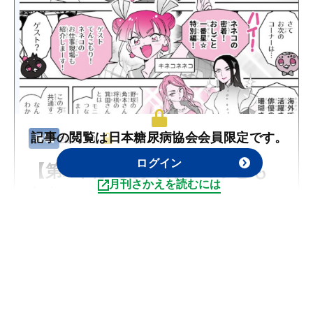
記事の閲覧は日本糖尿病協会会員限定です。
連載
2025.11
ログイン
【第15回】さあ千分率の子ども
月刊さかえを読むには
たち
記事を読む
椎原 かっぱ