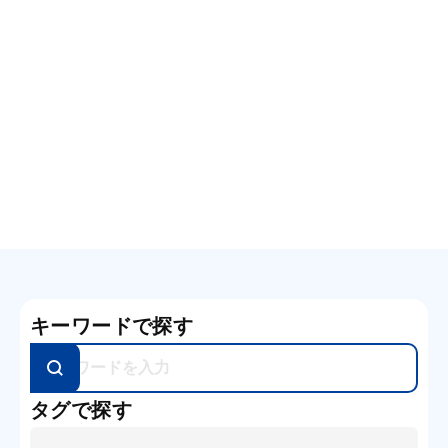
連載
2025.09
【第14回】さあ千分率の子ども
たち
記事を読む
椎原 かっぱ
キーワードで探す
タグで探す