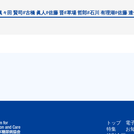
眞々田 賢司
#古橋 眞人
#佐藤 晋
#草場 哲郎
#石川 有理湖
#佐藤 
トップ
電
特集
お