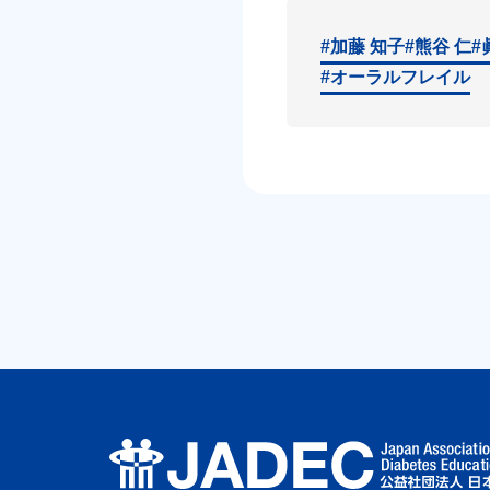
#加藤 知子
#熊谷 仁
#
#オーラルフレイル