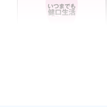
連載
2026.03
【第2回】いつまでも健口生活
記事を読む
花形 哲夫