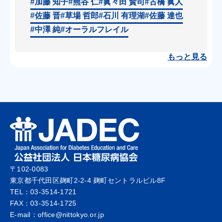
#加藤 知子
#熊谷 仁
#眞々田 賢司
#古橋 眞人
#佐藤 晋
#草場 哲郎
#石川 有理湖
#佐藤 達也
#中澤 純
#オーラルフレイル
もっと見る
〒102-0083
東京都千代田区麹町2-2-4 麹町セントラルビル8F
TEL：03-3514-1721
FAX：03-3514-1725
E-mail：office@nittokyo.or.jp