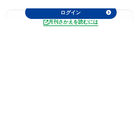
記事の閲覧は日本糖尿病協会会員限定です。
ログイン
月刊さかえを読むには
特集２
2025.09
防災──糖尿病を抱える方の災害
の備え
記事を読む
佐藤 伸輔