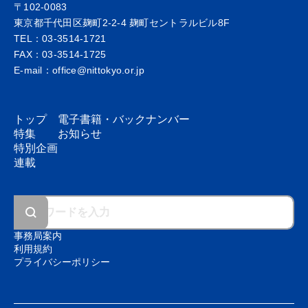
65巻12号
〒102-0083
2025年12月号
東京都千代田区麹町2-2-4 麹町セントラルビル8F
TEL：03-3514-1721
FAX：03-3514-1725
E-mail：office@nittokyo.or.jp
特集1
ダイアベティスDXと拓く未来
特集2
トップ
電子書籍・
バックナンバー
糖尿病と便秘 〜おなかの調子から分かる体の
特集
お知らせ
サイン〜
特別企画
連載
65巻11号
2025年11月号
特集1
更年期と糖尿病
事務局案内
特集2
利用規約
「食欲の秋」を楽しみながら健康を保つ食事
プライバシーポリシー
のヒント＆レシピ集