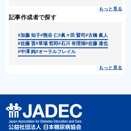
もっと見る
記事作成者で探す
#加藤 知子
#熊谷 仁
#眞々田 賢司
#古橋 眞人
66巻1号
#佐藤 晋
#草場 哲郎
#石川 有理湖
#佐藤 達也
2026年1月号
#中澤 純
#オーラルフレイル
もっと見る
特集1
糖尿病と睡眠
特集2
快適・安全に過ごす冬の環境整備 寒い季節
に注意したい四つのポイント