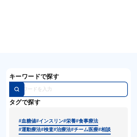
特集1
糖尿病における膀胱機能障害の時間的な変化
特集2
糖尿病のある人が転びやすい理由と、その予
防法
1/3
キーワードで探す
66巻2号
2026年2月号
タグで探す
特集1
#血糖値
#インスリン
#栄養
#食事療法
血糖管理における季節変動の重要性
#運動療法
#検査
#治療法
#チーム医療
#相談
特集2
冬到来！ 鍋で糖尿病・血糖値対策