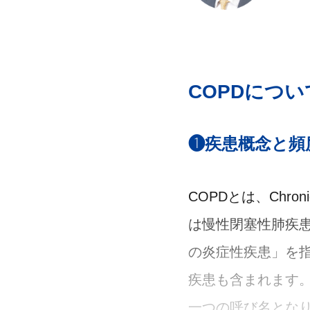
COPDについ
❶疾患概念と頻
COPDとは、Chronic O
は慢性閉塞性肺疾
の炎症性疾患」を指
疾患も含まれます。
一つの呼び名とな