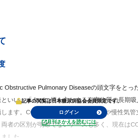
て
度
bstructive Pulmonary Disease
の頭文字をとっ
患といい、「タバコ煙を主とする有害物質の長期吸
記事の閲覧は日本糖尿病協会会員限定です。
します。COPDには、これまで肺気腫や慢性気管
ログイン
月刊さかえを読むには
両者の区別が明瞭でないケースも多く、現在はCO
りました。