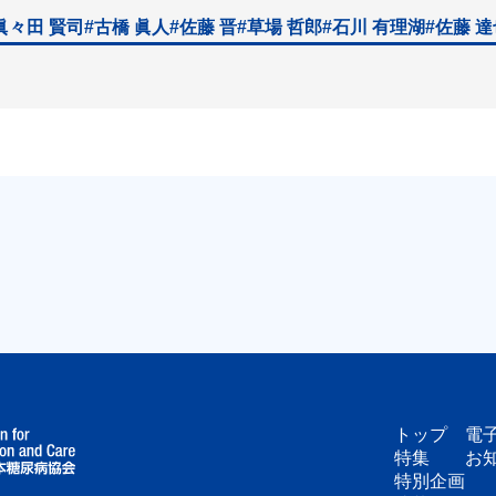
眞々田 賢司
#古橋 眞人
#佐藤 晋
#草場 哲郎
#石川 有理湖
#佐藤 
トップ
電
特集
お
特別企画