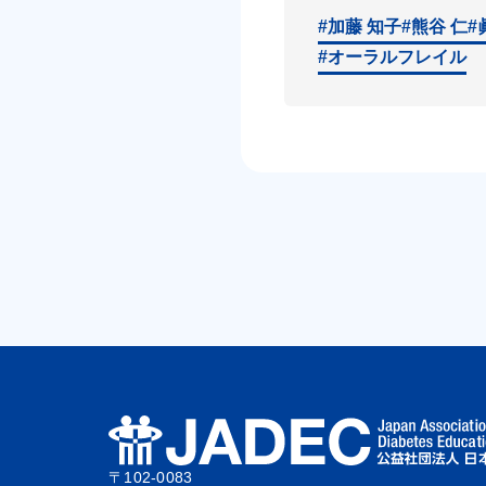
#加藤 知子
#熊谷 仁
#
#オーラルフレイル
〒102-0083