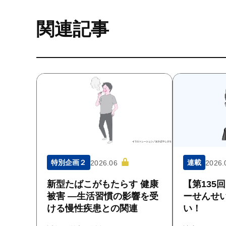
関連記事
特別企画２
連載
2026.06
2026.
新型たばこがもたらす 健康
【第135
被害 ―生活習慣の影響を受
ーせんせ
ける慢性疾患との関連
い！