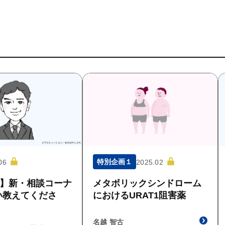
特別企画１
06
2025.02
回】新・相談コーナ
メタボリックシンドローム
い教えてくださ
におけるURAT1阻害薬
名越 智古