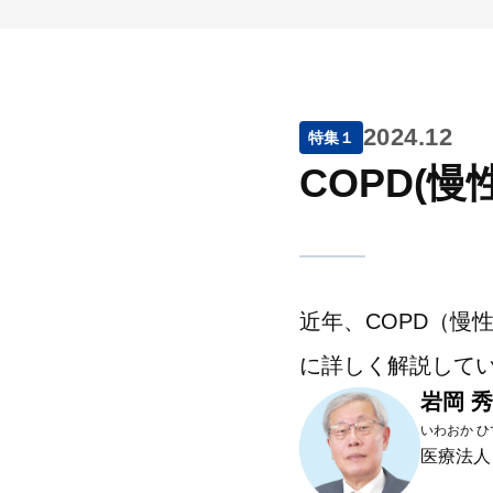
2024.12
特集１
COPD(
近年、COPD（慢
に詳しく解説して
岩岡 
いわおか ひ
医療法人