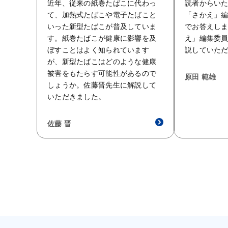
近年、従来の紙巻たばこに代わっ
読者からい
て、加熱式たばこや電子たばこと
「さかえ」
いった新型たばこが普及していま
でお答えしま
す。紙巻たばこが健康に影響を及
え」編集委
ぼすことはよく知られています
説していた
が、新型たばこはどのような健康
被害をもたらす可能性があるので
原田 範雄
しょうか。佐藤晋先生に解説して
いただきました。
佐藤 晋