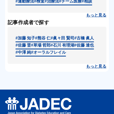
#運動療法
#検査
#治療法
#チーム医療
#相談
もっと見る
記事作成者で探す
#加藤 知子
#熊谷 仁
#眞々田 賢司
#古橋 眞人
#佐藤 晋
#草場 哲郎
#石川 有理湖
#佐藤 達也
#中澤 純
#オーラルフレイル
もっと見る