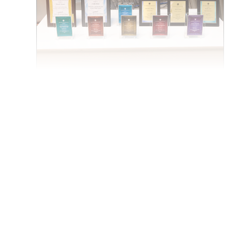
特別企画
2024.09
2024年度ＪＡＤＥＣ賞受賞に
寄せて
記事を読む
中園 徳斗士
中川 裕美...