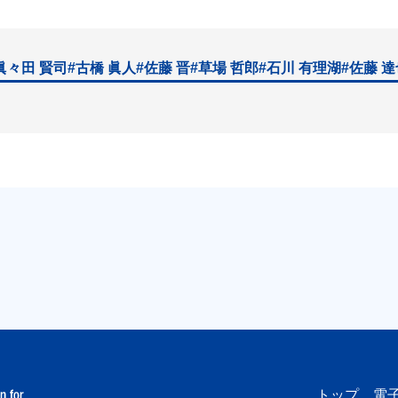
眞々田 賢司
#古橋 眞人
#佐藤 晋
#草場 哲郎
#石川 有理湖
#佐藤 
トップ
電