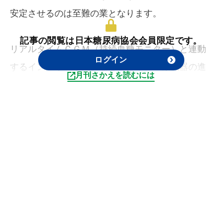
安定させるのは至難の業となります。
記事の閲覧は日本糖尿病協会会員限定です。
リアルタイムＣＧＭ（持続血糖モニター）と連動
ログイン
するインスリンポンプなど、近年の医療機器の進
月刊さかえを読むには
歩には目を見張るものがありますが、わたしたち
の「究極の目標」は、「インスリン分泌を少しで
も維持すること、また発症の遅延や阻止、さらに
は発症後の治癒」にあります。そのためには膵β細
胞のインスリン分泌機能がどのように失われるの
かを解明し、そのメカニズムに直接作用する治療
を確立する必要があります。