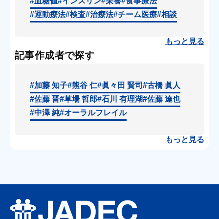
#血糖値
#インスリン
#栄養
#食事療法
#運動療法
#検査
#治療法
#チーム医療
#相談
もっと見る
記事作成者で探す
#加藤 知子
#熊谷 仁
#眞々田 賢司
#古橋 眞人
#佐藤 晋
#草場 哲郎
#石川 有理湖
#佐藤 達也
#中澤 純
#オーラルフレイル
もっと見る