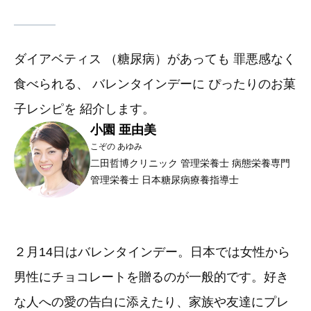
ダイアベティス （糖尿病）があっても 罪悪感なく
食べられる、 バレンタインデーに ぴったりのお菓
子レシピを 紹介します。
小園 亜由美
こぞの あゆみ
二田哲博クリニック 管理栄養士 病態栄養専門
管理栄養士 日本糖尿病療養指導士
２月14日はバレンタインデー。日本では女性から
男性にチョコレートを贈るのが一般的です。好き
な人への愛の告白に添えたり、家族や友達にプレ