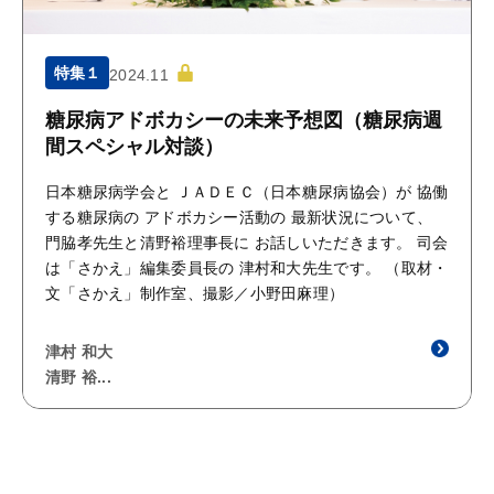
特集１
2024.11
糖尿病アドボカシーの未来予想図（糖尿病週
間スペシャル対談）
日本糖尿病学会と ＪＡＤＥＣ（日本糖尿病協会）が 協働
する糖尿病の アドボカシー活動の 最新状況について、
門脇孝先生と清野裕理事長に お話しいただきます。 司会
は「さかえ」編集委員長の 津村和大先生です。 （取材・
文「さかえ」制作室、撮影／小野田麻理）
津村 和大
清野 裕...