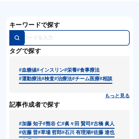
キーワードで探す
タグで探す
#血糖値
#インスリン
#栄養
#食事療法
#運動療法
#検査
#治療法
#チーム医療
#相談
もっと見る
記事作成者で探す
#加藤 知子
#熊谷 仁
#眞々田 賢司
#古橋 眞人
#佐藤 晋
#草場 哲郎
#石川 有理湖
#佐藤 達也