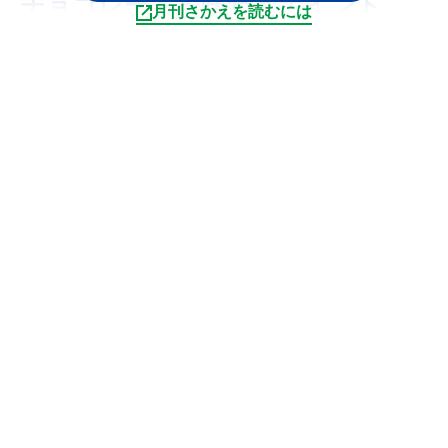
チョコレートを味わうポイント
月刊さかえを読むには
味でだまされない!?
チョコレートは甘いが故に、エネルギー量が高い
印象があります。もちろんチョコレートには糖質
である砂糖が入っていますが、実は甘さを控えた
ビター系ブラックチョコレートもなかなかの高エ
ネルギーなのです。メジャーなメーカーの板状チ
ョコレートの栄養成分を比較してみました
（表）。