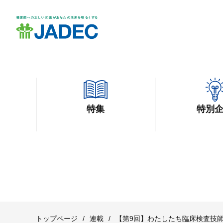
特集
特別
トップページ
/
連載
/
【第9回】わたしたち臨床検査技師