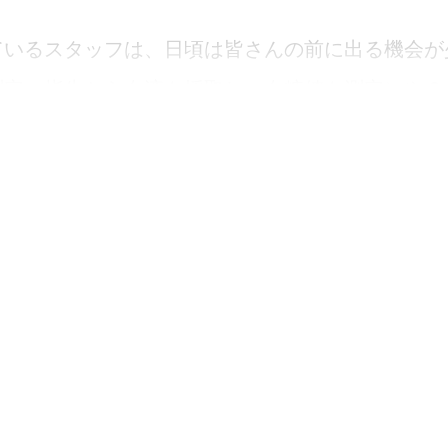
ているスタッフは、日頃は皆さんの前に出る機会が
測定：指先から血液を採取し、血糖値を測定）やＣ
たセンサーから間質グルコース値を読み取り、血糖
の処理を行い、測定器の使い方の説明では皆さんと
この業務を行うため、トレーニングをして分かりや
ます。一人ひとりと