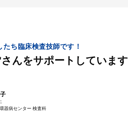
したち臨床検査技師です！
皆さんをサポートしています
浩子
こ
環器病センター 検査科