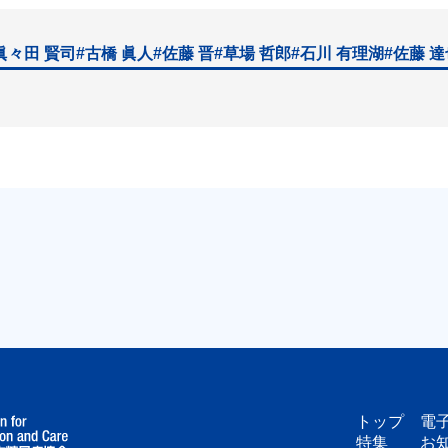
眞々田 賢司
#古橋 眞人
#佐藤 晋
#草場 哲郎
#石川 有理湖
#佐藤 
トップ
電
特集
お