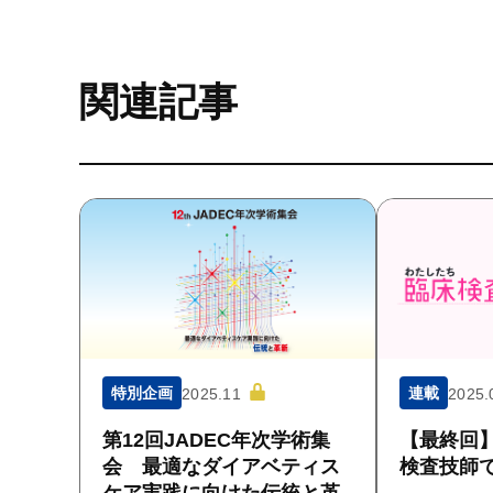
関連記事
特別企画
連載
2025.11
2025.
第12回JADEC年次学術集
【最終回
会 最適なダイアベティス
検査技師
ケア実践に向けた伝統と革