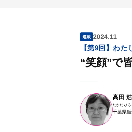
2024.11
連載
【第9回】わた
“笑顔”で
高田 
たかだ ひろ
千葉県循