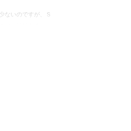
少ないのですが、Ｓ
ＧＭ（持続血糖モニ
値の動きを測定）か
お会いします。
すい説明ができるよ