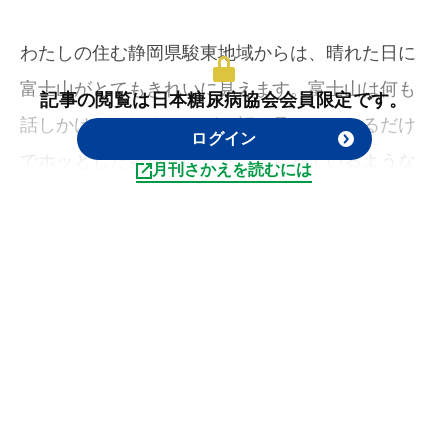
わたしの住む静岡県駿東地域からは、晴れた日に
富士山がとてもきれいに見えます。富士山は何も
記事の閲覧は日本糖尿病協会会員限定です。
話しかけてくれませんが、顔を見せてくれるだけ
ログイン
でホッとした気持ちになり、守られているような
月刊さかえを読むには
安心感を与えてくれます。
富士山のそんな存在感が、山岳信仰を含めた世
界“文化”遺産になっている由縁であることを、身に
染みて感じます。日本人のこころには、富士山は
きっとMt. FujiではなくMr./Ms. Fujiなのでしょう。
わたしたち医療者も、患者さんにとって富士山の
ような存在でありたいものです。「先生の顔を見