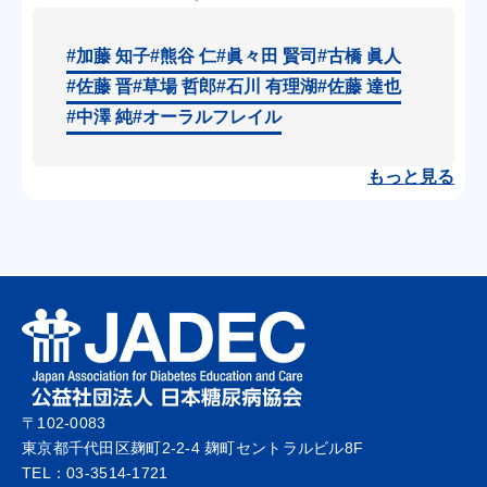
#加藤 知子
#熊谷 仁
#眞々田 賢司
#古橋 眞人
#佐藤 晋
#草場 哲郎
#石川 有理湖
#佐藤 達也
#中澤 純
#オーラルフレイル
もっと見る
〒102-0083
東京都千代田区麹町2-2-4 麹町セントラルビル8F
TEL：03-3514-1721