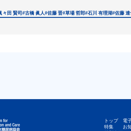
眞々田 賢司
#古橋 眞人
#佐藤 晋
#草場 哲郎
#石川 有理湖
#佐藤 
トップ
電
特集
お