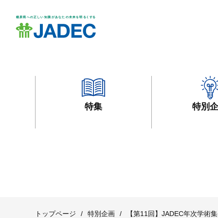
特集
特別
トップページ
/
特別企画
/
【第11回】JADEC年次学術