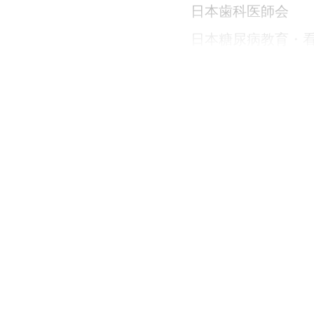
日本歯科医師会
日本糖尿病教育・
日本病態栄養学会
日本くすりと糖尿
日本糖尿病理学療
日本臨床衛生検査
<h3 class="p1 editor--he