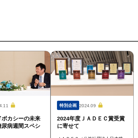
特別企画
4.11
2024.09
ドボカシーの未来
2024年度ＪＡＤＥＣ賞受賞
糖尿病週間スペシ
に寄せて
）