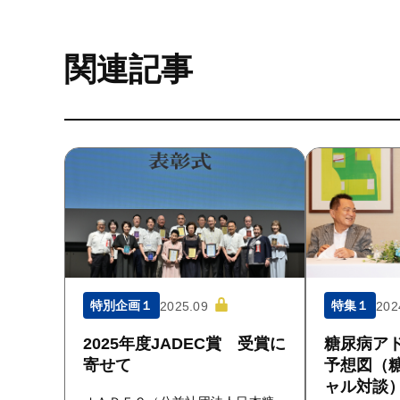
関連記事
特別企画１
特集１
2025.09
202
2025年度JADEC賞 受賞に
糖尿病ア
寄せて
予想図（
ャル対談