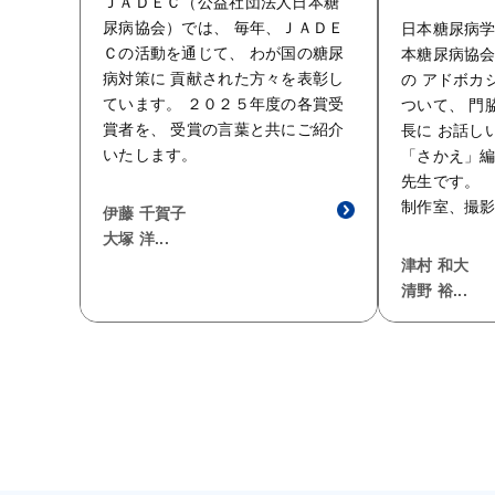
ＪＡＤＥＣ（公益社団法人日本糖
尿病協会）では、 毎年、ＪＡＤＥ
日本糖尿病学
Ｃの活動を通じて、 わが国の糖尿
本糖尿病協会
病対策に 貢献された方々を表彰し
の アドボカ
ています。 ２０２５年度の各賞受
ついて、 門
賞者を、 受賞の言葉と共にご紹介
長に お話し
いたします。
「さかえ」編
先生です。 
制作室、撮
伊藤 千賀子
大塚 洋...
津村 和大
清野 裕...