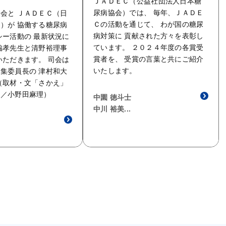
ＪＡＤＥＣ（公益社団法人日本糖
尿病協会）では、 毎年、ＪＡＤＥ
会と ＪＡＤＥＣ（日
Ｃの活動を通じて、 わが国の糖尿
）が 協働する糖尿病
病対策に 貢献された方々を表彰し
シー活動の 最新状況に
ています。 ２０２４年度の各賞受
脇孝先生と清野裕理事
賞者を、 受賞の言葉と共にご紹介
いただきます。 司会は
いたします。
集委員長の 津村和大
（取材・文「さかえ」
影／小野田麻理）
中園 徳斗士
中川 裕美...