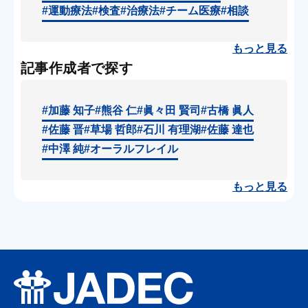
#運動療法
#検査
#治療法
#チーム医療
#相談
もっと見る
記事作成者で探す
#加藤 知子
#熊谷 仁
#眞々田 賢司
#古橋 眞人
#佐藤 晋
#草場 哲郎
#石川 有理湖
#佐藤 達也
#中澤 純
#オーラルフレイル
もっと見る