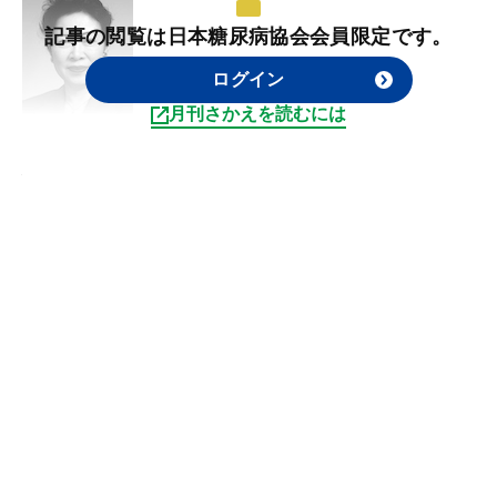
記事の閲覧は日本糖尿病協会会員限定です。
ログイン
月刊さかえを読むには
いとう ちかこ
伊藤 千賀子
グランドタワーメディカルコートライフケアクリ
ニック所長
このたびは、ＪＡＤＥＣから最高賞のアレテウス
賞を授与され、誠にうれしく、この上ない誉と存
じます。ご支援いただきました清野裕理事長、堀
田饒理事など多くの先生方にこころから御礼申し
あ