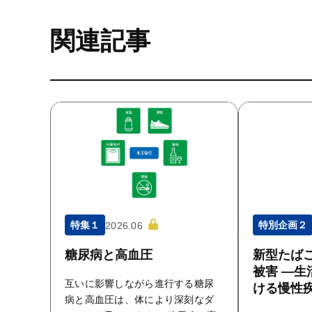
関連記事
特集１
特別企画２
2026.06
糖尿病と高血圧
新型たばこ
被害 ―生
互いに影響しながら進行する糖尿
ける慢性
病と高血圧は、体により深刻なダ