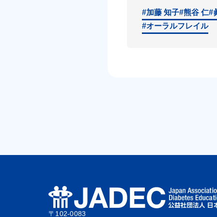
#加藤 知子
#熊谷 仁
#
#オーラルフレイル
〒102-0083