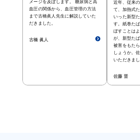
メージを及ぼします。 糖尿病と高
近年、従来
血圧の関係から、血圧管理の方法
て、加熱式
まで古橋眞人先生に解説していた
いった新型
だきました。
す。紙巻た
ぼすことは
が、新型た
古橋 眞人
被害をもた
しょうか。
いただきま
佐藤 晋