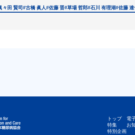
眞々田 賢司
#古橋 眞人
#佐藤 晋
#草場 哲郎
#石川 有理湖
#佐藤 
トップ
電
特集
お
特別企画