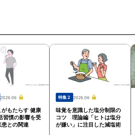
特集２
2026.06
2026.06
がもたらす 健康
味覚を意識した塩分制限の
活習慣の影響を受
コツ 理論編「ヒトは塩分
疾患との関連
が嫌い」に注目した減塩術