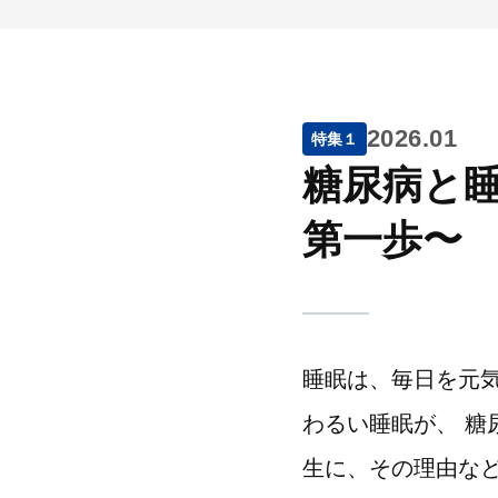
2026.01
特集１
糖尿病と
第一歩〜
睡眠は、毎日を元
わるい睡眠が、 糖
生に、その理由など