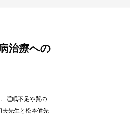
病治療への
は、睡眠不足や質の
和夫先生と松本健先