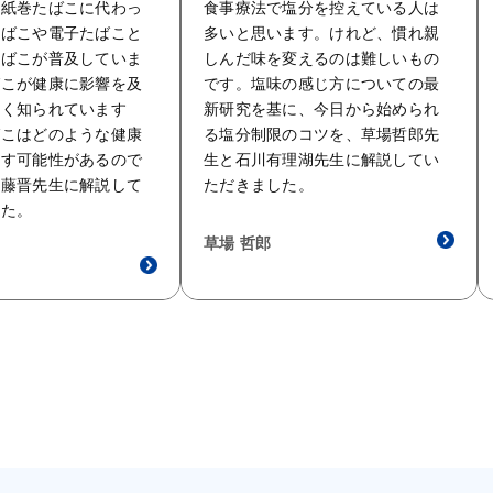
の紙巻たばこに代わっ
食事療法で塩分を控えている人は
たばこや電子たばこと
多いと思います。けれど、慣れ親
たばこが普及していま
しんだ味を変えるのは難しいもの
ばこが健康に影響を及
です。塩味の感じ方についての最
よく知られています
新研究を基に、今日から始められ
ばこはどのような健康
る塩分制限のコツを、草場哲郎先
らす可能性があるので
生と石川有理湖先生に解説してい
佐藤晋先生に解説して
ただきました。
した。
草場 哲郎