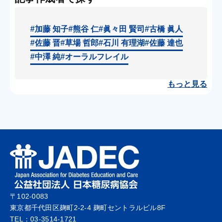
#加藤 知子
#熊谷 仁
#眞々田 賢司
#古橋 眞人
#佐藤 晋
#草場 哲郎
#石川 有理湖
#佐藤 達也
#中澤 純
#オーラルフレイル
もっと見る
〒102-0083
東京都千代田区麹町2-2-4 麹町セントラルビル8F
TEL：03-3514-1721