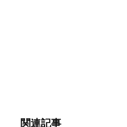
ＳＭＢＧは、手の
穿刺（せんし）し
ス）濃度を専用機
[caption i
関連記事