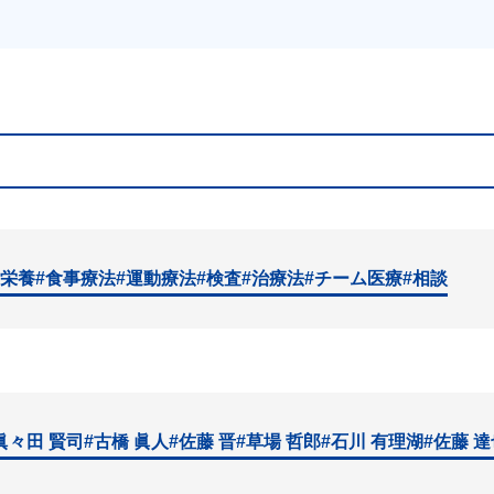
#栄養
#食事療法
#運動療法
#検査
#治療法
#チーム医療
#相談
眞々田 賢司
#古橋 眞人
#佐藤 晋
#草場 哲郎
#石川 有理湖
#佐藤 