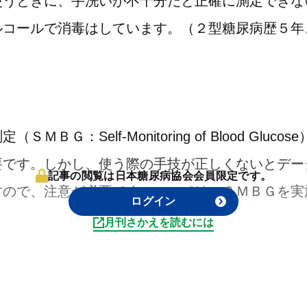
使うときに、手洗いが不十分だと正確に測定できな
ルコールで消毒はしています。
（２型糖尿病歴５年
ＭＢＧ：Self-Monitoring of Blood Glu
要です。しかし、使う際の手技が正しくないとデー
記事の閲覧は日本糖尿病協会会員限定です。
すので、注意が必要です。ここでは、ＳＭＢＧを実
ログイン
。
月刊さかえを読むには