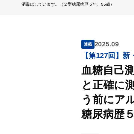
消毒はしています。（２型糖尿病歴５年、55歳）
2025.09
連載
【第127回】
血糖自己
と正確に
う前にア
糖尿病歴５