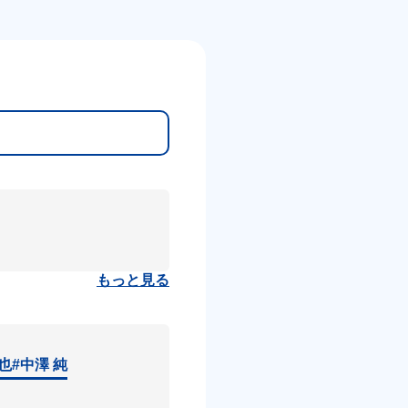
もっと見る
達也
#中澤 純