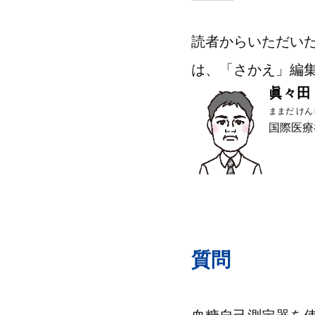
読者からいただいた
は、「さかえ」編
眞々田
ままだ けん
国際医療
質問