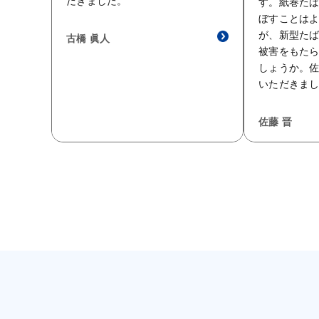
だきました。
す。紙巻た
ぼすことは
が、新型た
古橋 眞人
被害をもた
しょうか。
いただきま
佐藤 晋