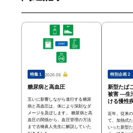
特集１
特別企画２
2026.06
糖尿病と高血圧
新型たばこ
被害 ―生
互いに影響しながら進行する糖尿
ける慢性
病と高血圧は、体により深刻なダ
メージを及ぼします。 糖尿病と高
近年、従来
血圧の関係から、血圧管理の方法
て、加熱式
まで古橋眞人先生に解説していた
いった新型