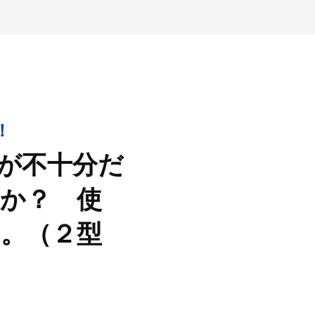
！
が不十分だ
か？ 使
。（２型