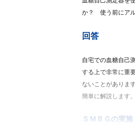
血糖自己測定器を
か？ 使う前にア
回答
自宅での血糖自己測定（Ｓ
する上で非常に重
ないことがありま
簡単に解説します
ＳＭＢＧの実施