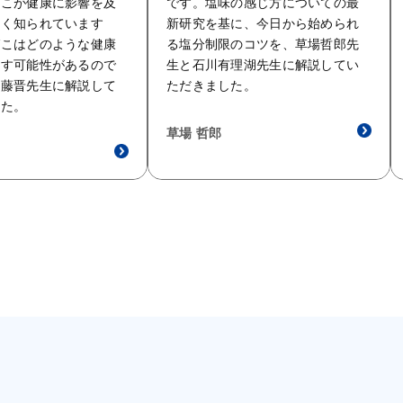
ばこが健康に影響を及
です。塩味の感じ方についての最
よく知られています
新研究を基に、今日から始められ
ばこはどのような健康
る塩分制限のコツを、草場哲郎先
らす可能性があるので
生と石川有理湖先生に解説してい
佐藤晋先生に解説して
ただきました。
した。
草場 哲郎