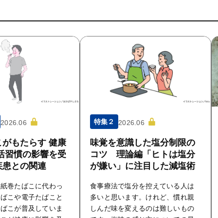
特集２
2026.06
2026.06
がもたらす 健康
味覚を意識した塩分制限の
活習慣の影響を受
コツ 理論編「ヒトは塩分
疾患との関連
が嫌い」に注目した減塩術
の紙巻たばこに代わっ
食事療法で塩分を控えている人は
たばこや電子たばこと
多いと思います。けれど、慣れ親
たばこが普及していま
しんだ味を変えるのは難しいもの