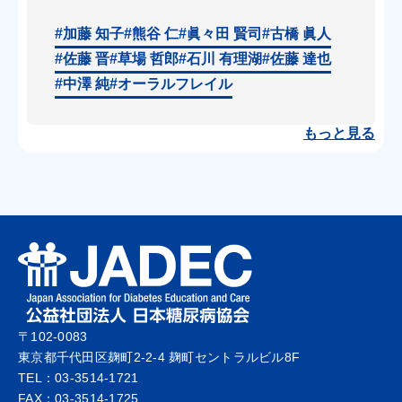
#加藤 知子
#熊谷 仁
#眞々田 賢司
#古橋 眞人
#佐藤 晋
#草場 哲郎
#石川 有理湖
#佐藤 達也
#中澤 純
#オーラルフレイル
もっと見る
〒102-0083
東京都千代田区麹町2-2-4 麹町セントラルビル8F
TEL：03-3514-1721
FAX：03-3514-1725