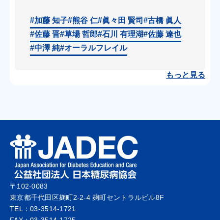
#加藤 知子
#熊谷 仁
#眞々田 賢司
#古橋 眞人
#佐藤 晋
#草場 哲郎
#石川 有理湖
#佐藤 達也
#中澤 純
#オーラルフレイル
もっと見る
〒102-0083
東京都千代田区麹町2-2-4 麹町セントラルビル8F
TEL：03-3514-1721