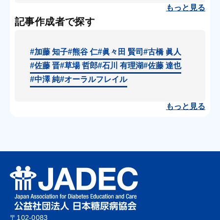
もっと見る
記事作成者で探す
#加藤 知子
#熊谷 仁
#眞々田 賢司
#古橋 眞人
#佐藤 晋
#草場 哲郎
#石川 有理湖
#佐藤 達也
#中澤 純
#オーラルフレイル
もっと見る
〒102-0083