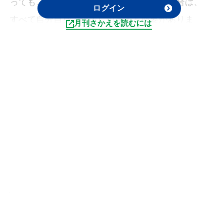
っても、準備が異なります。個人旅行の場合は、
ログイン
すべて自分自身で確認し用意する必要がありま
月刊さかえを読むには
す。一方で、団体旅行の場合は、旅行会社のサポ
ートが得られる場合が多いです。共通するのは、
旅行スケジュールは無理のないよう、余裕のある
計画にすることです。
医薬品について
服用している薬がある場合、原則、薬は海外への
持ち込みは可能ですが、持ち込みの申請が必要な
場合や持ち