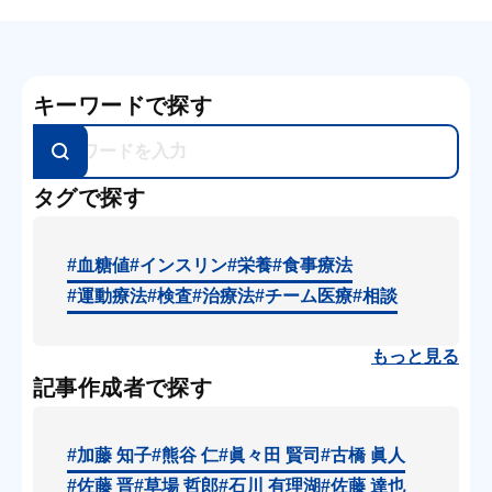
キーワードで探す
タグで探す
#血糖値
#インスリン
#栄養
#食事療法
#運動療法
#検査
#治療法
#チーム医療
#相談
もっと見る
記事作成者で探す
#加藤 知子
#熊谷 仁
#眞々田 賢司
#古橋 眞人
#佐藤 晋
#草場 哲郎
#石川 有理湖
#佐藤 達也