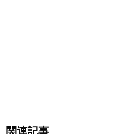
これまでサルコペニアの診断では、筋肉の「量
（筋量）」や「力（筋力）」が主に評価されてき
ましたが、近年ではこれらに加えて、「質（筋
質）」も重要とされ、筋肉の第3の指標となってい
ます（図1）。
<img class="wp-image-3378 size-full" s
関連記事