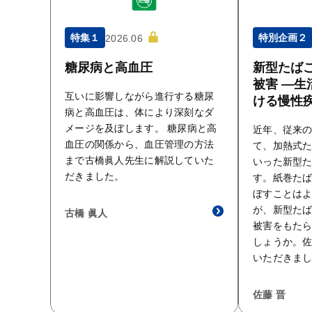
特集１
特別企画２
2026.06
糖尿病と高血圧
新型たばこ
被害 ―生
互いに影響しながら進行する糖尿
ける慢性
病と高血圧は、体により深刻なダ
メージを及ぼします。 糖尿病と高
近年、従来
血圧の関係から、血圧管理の方法
て、加熱式
まで古橋眞人先生に解説していた
いった新型
だきました。
す。紙巻た
ぼすことは
が、新型た
古橋 眞人
被害をもた
しょうか。
いただきま
佐藤 晋