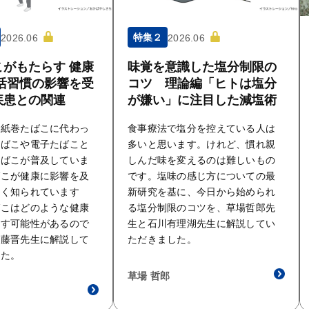
特集２
2026.06
2026.06
がもたらす 健康
味覚を意識した塩分制限の
活習慣の影響を受
コツ 理論編「ヒトは塩分
疾患との関連
が嫌い」に注目した減塩術
の紙巻たばこに代わっ
食事療法で塩分を控えている人は
たばこや電子たばこと
多いと思います。けれど、慣れ親
たばこが普及していま
しんだ味を変えるのは難しいもの
ばこが健康に影響を及
です。塩味の感じ方についての最
よく知られています
新研究を基に、今日から始められ
ばこはどのような健康
る塩分制限のコツを、草場哲郎先
らす可能性があるので
生と石川有理湖先生に解説してい
佐藤晋先生に解説して
ただきました。
した。
草場 哲郎