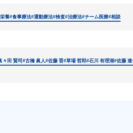
#栄養
#食事療法
#運動療法
#検査
#治療法
#チーム医療
#相談
眞々田 賢司
#古橋 眞人
#佐藤 晋
#草場 哲郎
#石川 有理湖
#佐藤 