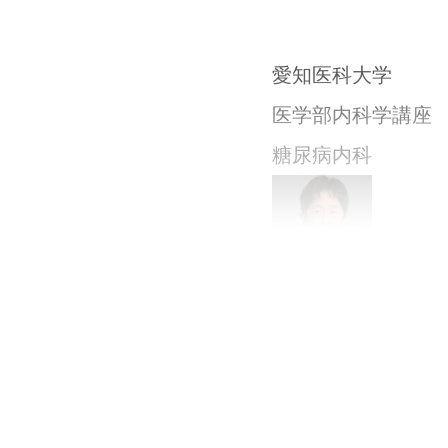
愛知医科大学
医学部内科学講座
糖尿病内科
かみや ひでき
神谷 英紀
糖尿病神