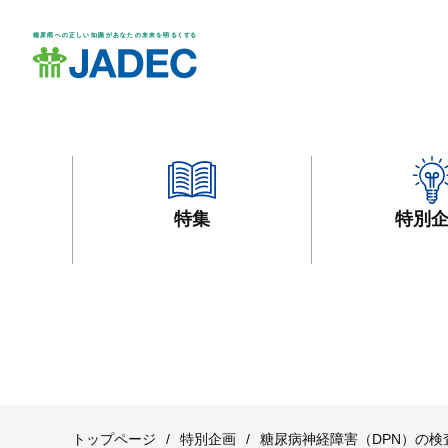
特集
特別
トップページ
/
特別企画
/
糖尿病神経障害（DPN）の