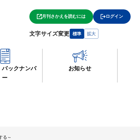
月刊さかえを読むには
ログイン
文字サイズ変更
標準
拡大
・
バックナンバ
お知らせ
ー
する～