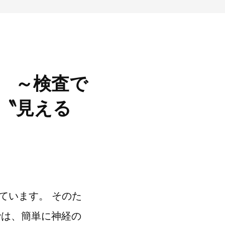
断 ～検査で
〝見える
ています。 そのた
では、簡単に神経の