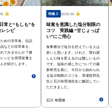
特集２
06
2026.06
日常と“もしも”を
味覚を意識した塩分制限の
食レシピ
コツ 実践編 “甘じょっぱ
い”にご用心
るための非常食。缶詰
食品などの非常食を、
食事療法で塩分を控えている人は
入れてみませんか？健
多いと思います。けれど、慣れ親
たレシピを管理栄養士
しんだ味を変えるのは難しいもの
さんが紹介します。
です。塩味の感じ方についての最
新研究を基に、今日から始められ
る塩分制限のコツを、草場哲郎先
生と石川有理湖先生に解説してい
ただきました。
石川 有理湖