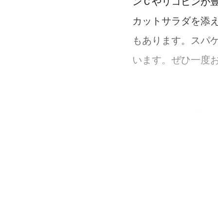
ンＣやリコピンが
カットサラダを添
もあります。スパ
います。ぜひ一度
ヘルシーに楽し
パスタを食事に取
まず、パスタにサ
に、たんぱく質や