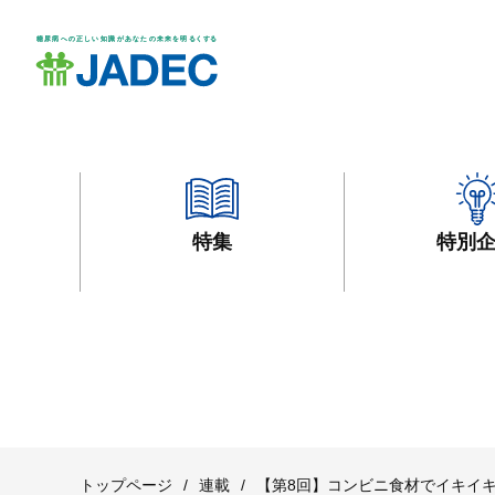
特集
特別
トップページ
/
連載
/
【第8回】コンビニ食材でイキイ