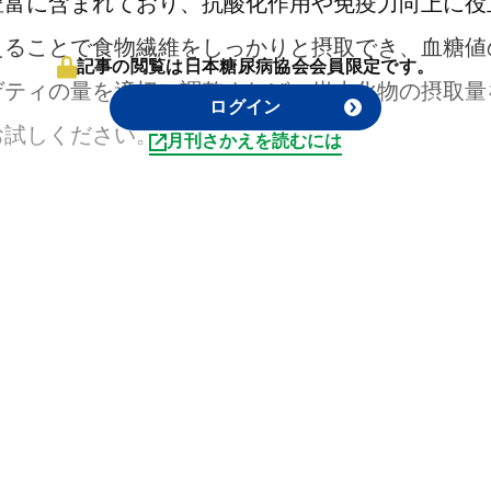
豊富に含まれており、抗酸化作用や免疫力向上に役
えることで食物繊維をしっかりと摂取でき、血糖値
記事の閲覧は日本糖尿病協会会員限定です。
ゲティの量を適切に調整すれば、炭水化物の摂取量
ログイン
お試しください。
月刊さかえを読むには
む食べ方の工夫
り入れる際のコツをご紹介します。
ラダを組み合わせることで、炭水化物と野菜がしっ
脂質もとりたいので、例えば、サラダに豆腐をのせ