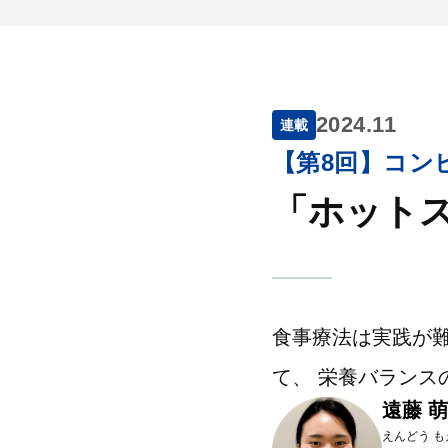
2024.11
連載
【第8回】コン
「ホット
食事療法は実践が
て、 栄養バランス
遠藤 萌
えんどう も