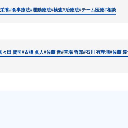
#栄養
#食事療法
#運動療法
#検査
#治療法
#チーム医療
#相談
眞々田 賢司
#古橋 眞人
#佐藤 晋
#草場 哲郎
#石川 有理湖
#佐藤 