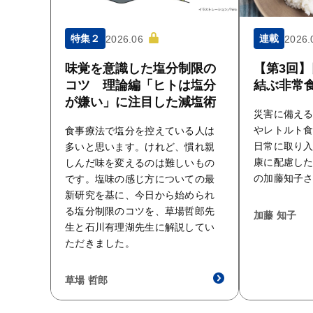
特集２
連載
2026.06
2026.
味覚を意識した塩分制限の
【第3回】
コツ 理論編「ヒトは塩分
結ぶ非常
が嫌い」に注目した減塩術
災害に備え
やレトルト
食事療法で塩分を控えている人は
日常に取り
多いと思います。けれど、慣れ親
康に配慮し
しんだ味を変えるのは難しいもの
の加藤知子
です。塩味の感じ方についての最
新研究を基に、今日から始められ
る塩分制限のコツを、草場哲郎先
加藤 知子
生と石川有理湖先生に解説してい
ただきました。
草場 哲郎